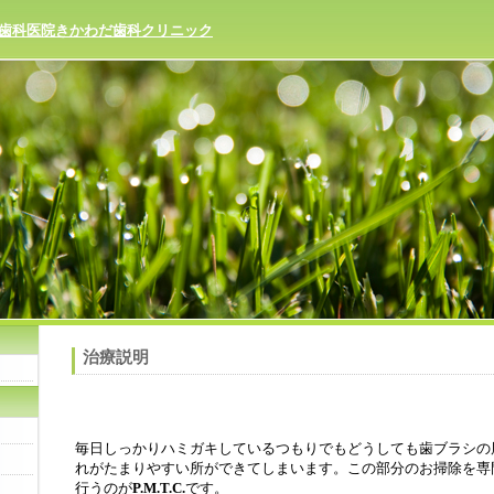
歯科医院きかわだ歯科クリニック
治療説明
毎日しっかりハミガキしているつもりでもどうしても歯ブラシの
れがたまりやすい所ができてしまいます。この部分のお掃除を専
行うのが
P.M.T.C.
です。