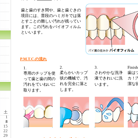
歯と歯のすき間や、歯と歯ぐきの
境目には、普段のハミガキでは落
とすことの難しい汚れが残ってい
ます。この汚れをバイオフィルム
といいます。
P.M.T.C.の流れ
2.
3.
Finish
1.
柔らかいカップ
さわやかな洗浄
歯は
専用のチップを使
状の機械で、汚
液できれいに洗
カ！
って歯と歯の間の
れを完全に落と
。
潔な
汚れをていねいに
います
します。
取ります。
土
1
8
15
22
29