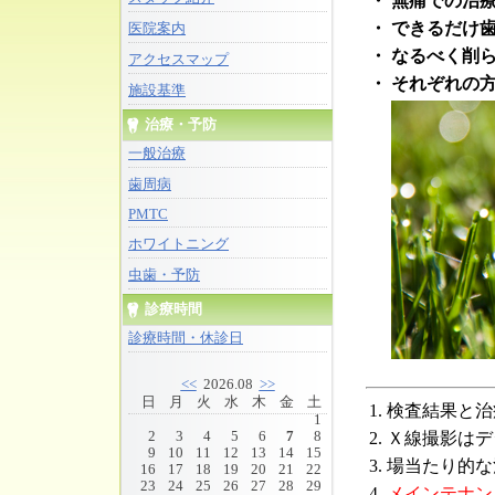
・
無痛での治
・
できるだけ
医院案内
・
なるべく削
アクセスマップ
・
それぞれの
施設基準
治療・予防
一般治療
歯周病
PMTC
ホワイトニング
虫歯・予防
診療時間
診療時間・休診日
<<
2026.08
>>
日
月
火
水
木
金
土
1.
検査結果と治
1
2.
Ｘ線撮影はデ
2
3
4
5
6
7
8
9
10
11
12
13
14
15
3.
場当たり的な
16
17
18
19
20
21
22
23
24
25
26
27
28
29
4.
メインテナン