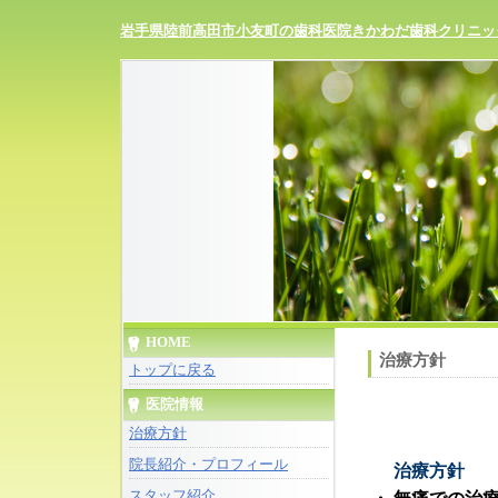
岩手県陸前高田市小友町の歯科医院きかわだ歯科クリニッ
HOME
治療方針
トップに戻る
医院情報
治療方針
院長紹介・プロフィール
治療方針
スタッフ紹介